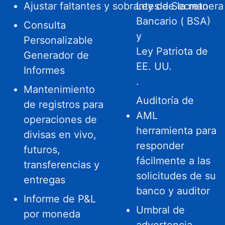
Ajustar faltantes y sobrantes de la manera
Ley de Secreto
Bancario (
BSA)
Consulta
y
Personalizable
Ley Patriota de
Generador de
EE. UU.
Informes
.
Mantenimiento
Auditoría de
de registros para
AML
operaciones de
herramienta para
divisas en vivo,
responder
futuros,
fácilmente a las
transferencias y
solicitudes de su
entregas
banco y auditor
Informe de P&L
Umbral de
por moneda