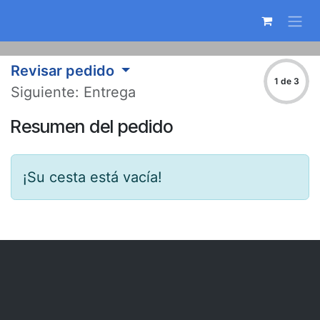
Ir al contenido
Revisar pedido
1 de 3
Siguiente: Entrega
Resumen del pedido
¡Su cesta está vacía!