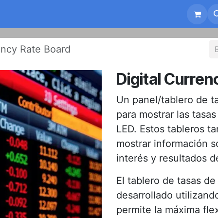
Conformidad
FAQ
Noticias
Sobre nosotro
ency Rate Board
Digital Curren
Un panel/tablero de ta
para mostrar las tasa
LED. Estos tableros t
mostrar información s
interés y resultados de
El tablero de tasas d
desarrollado utilizan
permite la máxima flex