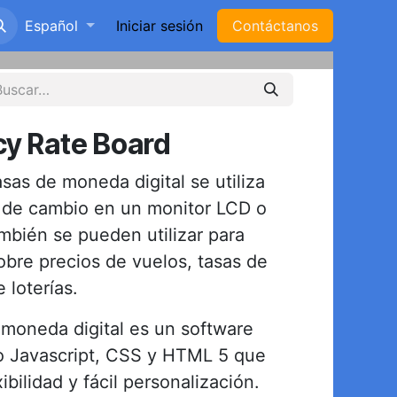
s
Español
Tienda
Iniciar sesión
Contáctanos
cy Rate Board
sas de moneda digital se utiliza
s de cambio en un monitor LCD o
ambién se pueden utilizar para
obre precios de vuelos, tasas de
 loterías.
e moneda digital es un software
do Javascript, CSS y HTML 5 que
ibilidad y fácil personalización.