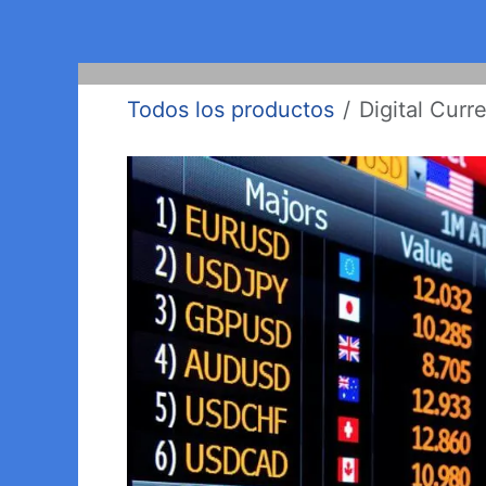
Ir al contenido
Inicio
Productos
Clientes
Ayuda
Todos los productos
Digital Curr