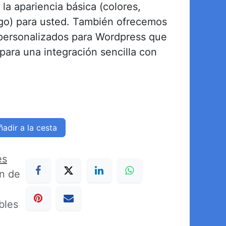
la apariencia básica (colores,
ogo) para usted. También ofrecemos
 personalizados para Wordpress que
para una integración sencilla con
adir a la cesta
es
ón de
bles