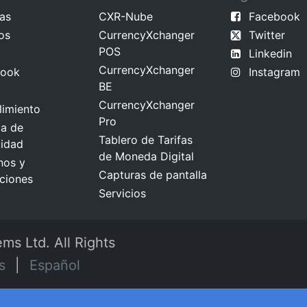
ias
CXR-Nube
Facebook
os
CurrencyXchanger
Twitter
POS
Linkedin
CurrencyXchanger
book
Instagram
BE
CurrencyXchanger
imiento
Pro
ca de
Tablero de Tarifas
cidad
de Moneda Digital
nos y
Capturas de pantalla
ciones
Servicios
ms Ltd. All Rights
s
|
Español