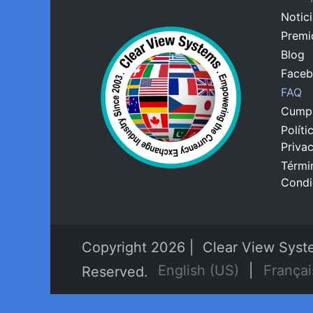
Notic
Premi
Blog
Face
FAQ
Cumpl
Políti
Priva
Térmi
Condi
Copyright 2026 | Clear View Syste
English (US)
|
Françai
Reserved.